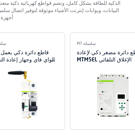
الذكية للطاقة بشكل كامل، وتضم قواطع كهربائية ذكية متعد
البيانات، وبوابات إنترنت الأشياء موثوقة لتوفير اتصال سلس.
أجهزة Matismart تكاملاً فورياً مع منصتي Tuya وmart Life
سلسلة MT
سلسل
ع دائرة مصغر ذكي لإعادة
قاطع دائرة ذكي يعمل ب
الإغلاق التلقائي MTM5EL
الواي فاي وجهاز إعادة ال
ال