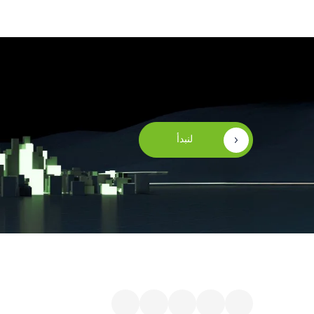
لنبدأ