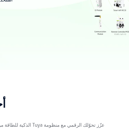
استخدا
أج