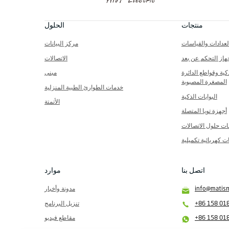
م
ا
ت
منتجات
الحلول
ي
س
لعدادات والقياسات
مركز البيانات
م
ا
هاز التحكم عن بعد
الاتصالات
ر
ت
كية وقواطع الدائرة
مبنى
المصغرة المصبوبة
خدمات الطوارئ الطبية المنزلية
البوابات الذكية
الأتمتة
أجهزة تويا المتصلة
ات حلول الاتصالات
ت كهربائية تكميلية
اتصل بنا
موارد
info@matis
مدونة وأخبار
+86 158 01
تنزيل البرنامج
+86 158 01
مقاطع فيديو