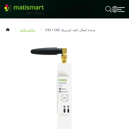
م
ا
ت
ي
وحدة اتصال ذكية، إنيرتريك C31 / C32
بوابات ذكية،
س
م
ا
ر
ت