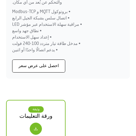
والتحكم عن بُعد من أي مكان.
• بروتوكول MQTT و Modbus-TCP
• اتصال سلس بشبكة الجيل الرابع
• مراقبة سهلة الاستخدام عبر مؤشر LED
• نطاق جهد واسع
• إعداد سهل الاستخدام
• مدخل طاقة تيار متردد 100-240 فولت
• يدعم اتصالًا واحدًا أو اثنين
احصل على عرض سعر
وثيقة
ورقة التعليمات