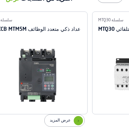
سلسلة MTQ30
سلسلة MT
ئي MTQ30
عداد ذكي متعدد الوظائف MCCB MTM5M
عرض المزيد