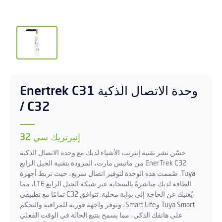
وحدة الاتصال الذكية Enertrek C31
/ C32
إنيرتريك سي 32
حسّن نشر تقنية إنترنت الأشياء لديك مع وحدة الاتصال الذكية
EnerTrek C32 من ماتيس مارت، المزودة بتقنية الجيل الرابع
Tuya. صُممت هذه الوحدة لتوفير اتصال سريع، حيث تربط أجهزة
الطاقة لديك مباشرةً بالسحابة عبر شبكة الجيل الرابع LTE، مما
يُغنيك عن الحاجة إلى بوابة محلية. تتوافق C32 تمامًا مع تطبيقي
Tuya Smart وSmart Life، وتوفر واجهة فورية للمراقبة والتحكم
على هاتفك الذكي، مما يسمح بتتبع الحالة في الوقت الفعلي