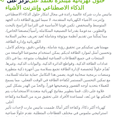
حلول كهربائية مبتكرة تعتمد على
نركز على
الذكاء الاصطناعي وإنترنت الأشياء
ماتيس مارت شركة عالمية رائدة في مجال ابتكار حلول الذكاء الاصطناعي
وإنترنت الأشياء الكهربائية المتقدمة، لا سيما لتوزيع الطاقة ذات الجهد
المتوسط ​​والمنخفض. تكمن قوتنا الأساسية في التزامنا الراسخ بالبحث
والتطوير، مدعومةً بقدراتنا التصنيعية المتكاملة رأسياً (مصنعنا الخاص)،
مما يُمكّننا من تقديم أنظمة موثوقة وشاملة تُعيد تعريف معايير السلامة
الكهربائية وإدارة الطاقة.
مهمتنا هي تمكينكم من تحقيق رؤية شاملة، وقياس دقيق، وتحكم كامل،
وتحسين أمثل لموارد الطاقة لديكم. يمكن استخدام مجموعتنا الواسعة من
المنتجات في جميع القطاعات الصناعية لتطبيقات متنوعة، بما في ذلك
عدادات الطاقة الذكية، وقواطع الدائرة الذكية، والبوابات الذكية، وغيرها.
نُقدّم حلولاً مُخصصة لإدارة الطاقة تجمع بسلاسة بين أجهزة ذكية متطورة
ومنصات برمجية سحابية قوية. يضمن هذا التكامل حماية شاملة للسلامة،
مع تمكين التحسين المستمر لكفاءة الطاقة في الوقت الفعلي، مما يسمح
للعملاء بتحديد أوجه القصور وتصحيحها فوراً، والحدّ من الهدر بشكل كبير.
علاوة على ذلك، قمنا بتطوير مفاتيح كهربائية متعددة الاستخدامات يتم
التحكم بها عن بُعد، لمساعدة الأفراد على تحقيق مزيد من السلامة وكفاءة
أعلى.
كهرباء أكثر ذكاءً، وكفاءة أكثر أمانًا. صُممت ماتيس مارت لإحداث تأثير
استراتيجي ملموس في مختلف القطاعات المتطلبة. نقدم حلولًا صناعية