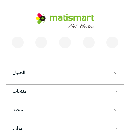
م
ا
ت
ي
س
م
ا
ر
ت
الحلول
منتجات
منصة
موارد