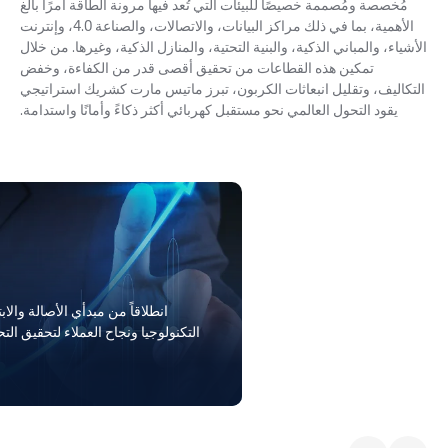
مُخصصة ومُصممة خصيصًا للبيئات التي تُعد فيها مرونة الطاقة أمرًا بالغ
الأهمية، بما في ذلك مراكز البيانات، والاتصالات، والصناعة 4.0، وإنترنت
الأشياء، والمباني الذكية، والبنية التحتية، والمنازل الذكية، وغيرها. من خلال
تمكين هذه القطاعات من تحقيق أقصى قدر من الكفاءة، وخفض
التكاليف، وتقليل انبعاثات الكربون، تبرز ماتيس مارت كشريك استراتيجي
يقود التحول العالمي نحو مستقبل كهربائي أكثر ذكاءً وأمانًا واستدامة.
انطلاقاً من مبدأي الأصالة والا
التكنولوجيا ونجاح العملاء لتحقيق ال