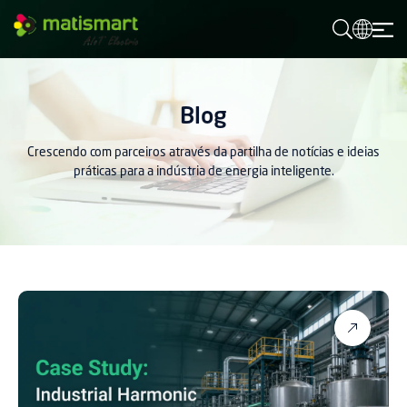
M
A
T
I
S
M
Blog
A
R
T
Crescendo com parceiros através da partilha de notícias e ideias
práticas para a indústria de energia inteligente.