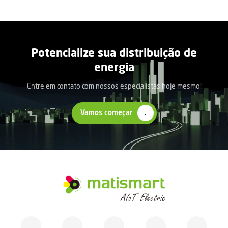
g
i
n
a
ç
ã
Potencialize sua distribuição de
o
energia
d
e
Entre em contato com nossos especialistas hoje mesmo!
p
o
s
Vamos começar
t
s
M
A
T
I