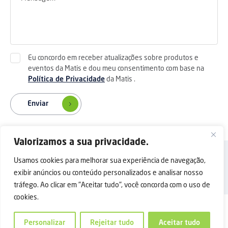
Eu concordo em receber atualizações sobre produtos e
eventos da Matis e dou meu consentimento com base na
Política de Privacidade
da Matis .
Enviar
Valorizamos a sua privacidade.
Voltar ao topo
Usamos cookies para melhorar sua experiência de navegação,
política de Privacidade
Contate-nos
Copyright © 2025 Shanghai Matis Electric Co.Ltd. Todos os direitos
exibir anúncios ou conteúdo personalizados e analisar nosso
reservados.
tráfego. Ao clicar em "Aceitar tudo", você concorda com o uso de
cookies.
Personalizar
Rejeitar tudo
Aceitar tudo