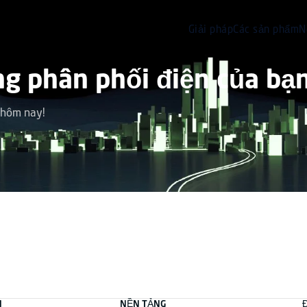
Giải pháp
Các sản phẩm
N
g phân phối điện của bạ
 hôm nay!
M
NỀN TẢNG