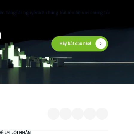
ền tảng
Tài nguyên
Về chúng tôi
Liên hệ với chúng tôi
n
Hãy bắt đầu nào!
ĐỂ LẠI LỜI NHẮN