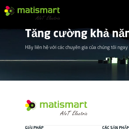
M
A
T
Tăng cường khả năn
I
S
M
A
Hãy liên hệ với các chuyên gia của chúng tôi ngay
R
T
Facebook
Instagram
YouTube
tiktok
liên kết
M
A
T
GIẢI PHÁP
CÁC SẢN PHẨ