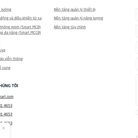
 lường
Nền tảng quản lý thiết bị
động và điều khiển từ xa
Nền tảng quản lý năng lượng
 thông minh (Smart MCB)
Nền tảng tùy chỉnh
ng đa năng (Smart MCCB)
h
Tuya
áp viễn thông
ổ sung
CHÚNG TÔI
mart.com
81 4653
81 4653
81 4653