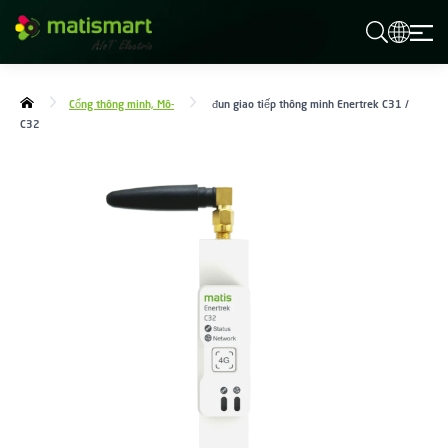
M
A
T
I
S
Cổng thông minh, Mô-
đun giao tiếp thông minh Enertrek C31 /
M
C32
A
R
T