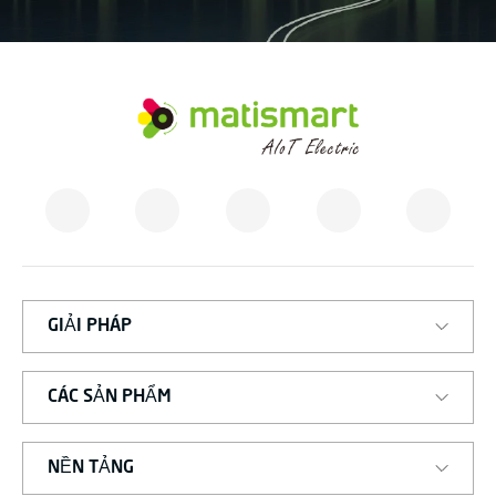
M
A
T
I
S
M
A
R
T
GIẢI PHÁP
CÁC SẢN PHẨM
NỀN TẢNG