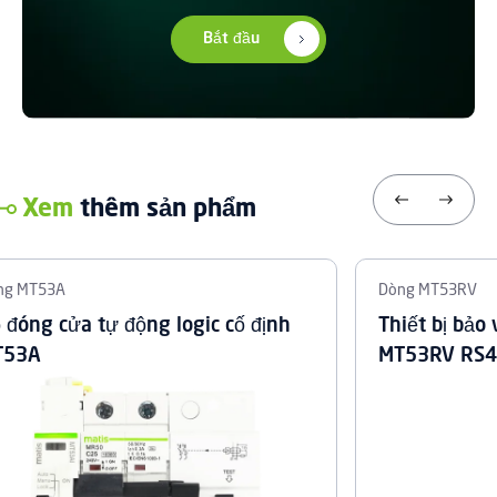
Bắt đầu
Xem
thêm sản phẩm
ng MT53A
Dòng MT53RV
 đóng cửa tự động logic cố định
Thiết bị bảo
T53A
MT53RV RS