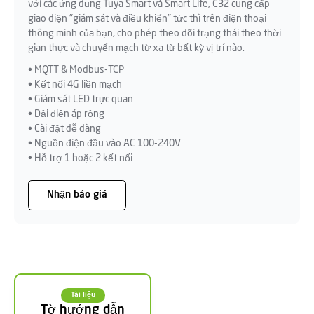
với các ứng dụng Tuya Smart và Smart Life, C32 cung cấp
giao diện "giám sát và điều khiển" tức thì trên điện thoại
thông minh của bạn, cho phép theo dõi trạng thái theo thời
gian thực và chuyển mạch từ xa từ bất kỳ vị trí nào.
• MQTT & Modbus-TCP
• Kết nối 4G liền mạch
• Giám sát LED trực quan
• Dải điện áp rộng
• Cài đặt dễ dàng
• Nguồn điện đầu vào AC 100-240V
• Hỗ trợ 1 hoặc 2 kết nối
Nhận báo giá
Tài liệu
Tờ hướng dẫn