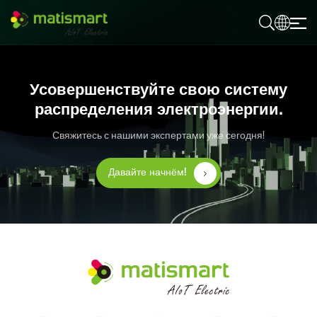
М
А
Т
И
С
М
Усовершенствуйте свою систему
А
Р
распределения электроэнергии.
Т
Свяжитесь с нашими экспертами уже сегодня!
Давайте начнём!
М
А