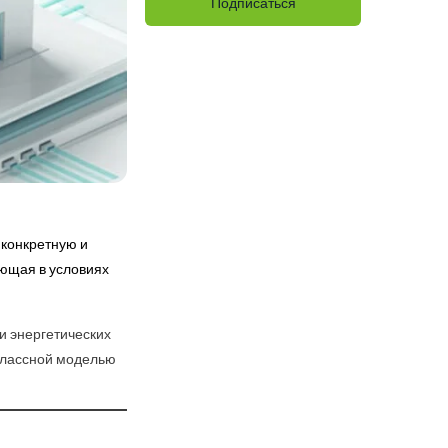
 конкретную и
ющая в условиях
и энергетических
оклассной моделью