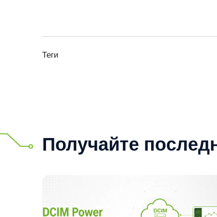
кток
Теги
Получайте послед