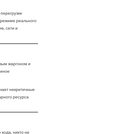
 перегрузке
 режиме реального
е, сети и
евым жаргоном и
омное
чает некритичные
арного ресурса
кода, никто не