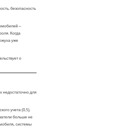
ость, безопасность
ромобилей —
оля. Когда
ожуха уже
ельствует о
х недостаточно для
ого учета (0,5),
ватели больше не
омобиля, системы