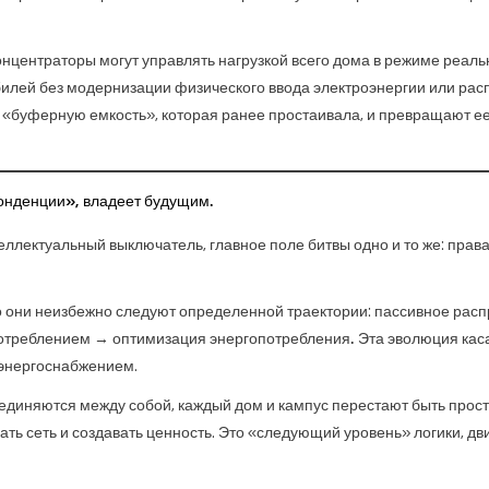
онцентраторы могут управлять нагрузкой всего дома в режиме реаль
билей без модернизации физического ввода электроэнергии или ра
 «буферную емкость», которая ранее простаивала, и превращают е
понденции», владеет будущим.
теллектуальный выключатель, главное поле битвы одно и то же:
права
о они неизбежно следуют определенной траектории:
пассивное рас
отреблением → оптимизация энергопотребления.
Эта эволюция каса
 энергоснабжением.
 соединяются между собой, каждый дом и кампус перестают быть прос
ть сеть и создавать ценность. Это «следующий уровень» логики, д