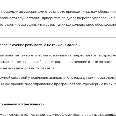
 несколькими вариантами ответа», это приводит к частым сбоям или
особности осуществлять приоритетное диспетчерское управление в
у критически важных нагрузок, таких как холодильное оборудовани
«переключение режимов», а не как «аномалия».
ий понятие «энергетическая устойчивость» перестало быть отрасл
ские системы теперь обеспечивают переключение с сети на автон
ки незаметное для пользователя.
ложной
системой управления активами
. Система динамически отклю
C). Такое проактивное управление превращает электроэнергию из бин
повышении эффективности
мериканского рынка, таков:
если проблему можно решить с помощью 