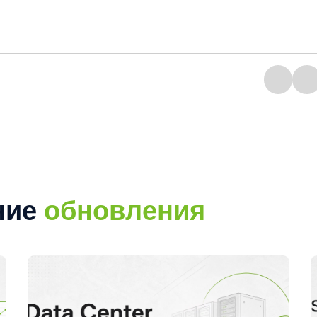
ние
обновления