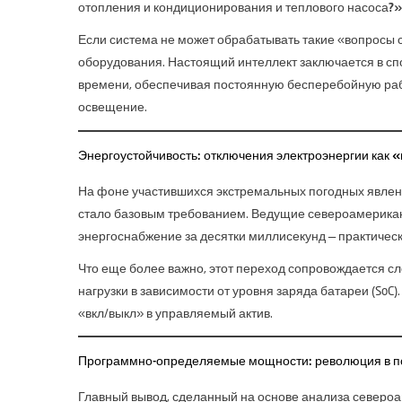
отопления и кондиционирования и теплового насоса?»
Если система не может обрабатывать такие «вопросы с
оборудования. Настоящий интеллект заключается в сп
времени, обеспечивая постоянную бесперебойную работ
освещение.
Энергоустойчивость: отключения электроэнергии как 
На фоне участившихся экстремальных погодных явлен
стало базовым требованием. Ведущие североамерикан
энергоснабжение за десятки миллисекунд — практичес
Что еще более важно, этот переход сопровождается с
нагрузки в зависимости от уровня заряда батареи (So
«вкл/выкл» в управляемый актив.
Программно-определяемые мощности: революция в 
Главный вывод, сделанный на основе анализа североа