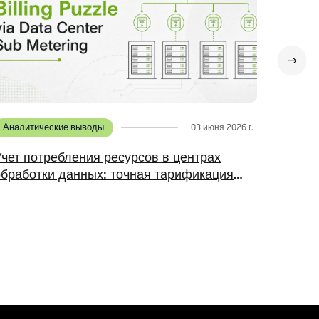
Аналитические выводы
1 июня 2026 г.
Центр обработки данных на шинных шинах
против RPP: выбор архитектуры
электропитания