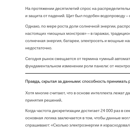
На протяжении десятилетий спрос на распределительн
и защита от падений. Щит был подобен водопроводу — н
Однако, по мере роста доли солнечной энергии, расп
настоящих «мощных монстров» — в гаражах, традицион
солнечная энергия, батареи, электросеть и мощные на
недостаточно.
Сегодня рынок смещается от термина «умный автомат
фундаментальном изменении роли панели: от
«контро
Правда, скрытая за данными: способность принимать 
Хотя многие считают, что в основе интеллекта лежат
принятия решений.
Когда частота дискретизации достигает 24 000 раз в сек
основная логика заключается в том, чтобы данные мо
спрашивают: «Сколько электроэнергии я израсходовал?