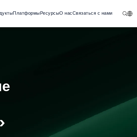
дукты
Платформы
Ресурсы
О нас
Связаться с нами
ие
»