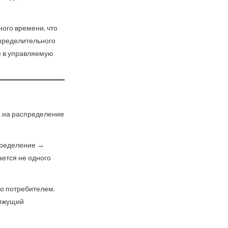
ного времени, что
спределительного
е в управляемую
 на распределение
пределение →
ется не одного
то потребителем.
вижущий