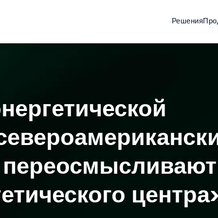
Решения
Про
энергетической
 североамериканск
а переосмысливают
етического центра