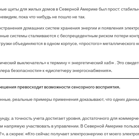
ые щиты для жилых домов в Северной Америке был прост: стабильн
евидим, пока что-нибудь не пошло не так.
ространения домашних систем хранения энергии и появления элект
ные системы сталкиваются с беспрецедентным риском потери контр
грузки объединяются в одном корпусе, «простого» металлического к
ический выключатель» к термину «
энергетический хаб»
. Это свидет
лера безопасности»
к
«диспетчеру энергоснабжения».
решения превосходит возможности сенсорного восприятия.
 данные, реальные примеры применения доказывают, что
одних данны
унду, а точность учета достигает уровня, достаточного для коммерческ
гли напрямую участвовать в управлении. В Северной Америке пользо
», а скорее:
«Кто сейчас получает электроэнергию от моего электр