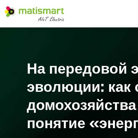
М
А
Т
И
С
М
А
Р
Т
На передовой 
эволюции: как
домохозяйств
понятие «энерг