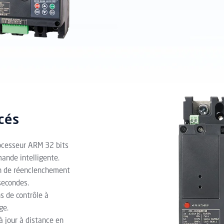
ncés
ocesseur ARM 32 bits
ande intelligente.
n de réenclenchement
secondes.
s de contrôle à
ge.
 jour à distance en