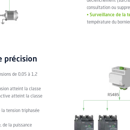
déclenchement (surcha
consultation ou suppre
•
Surveillance de la 
température du bornier
 précision
nsions de 0,05 à 1,2
sion atteint la classe
active atteint la classe
 la tension triphasée
, de la puissance