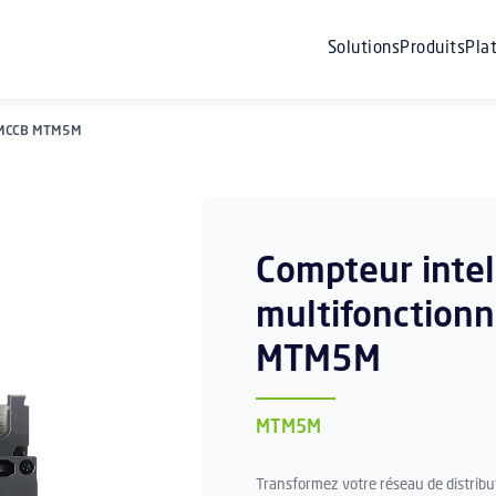
Solutions
Produits
Pla
nt MCCB MTM5M
Compteur intel
multifonction
MTM5M
MTM5M
Transformez votre réseau de distribut