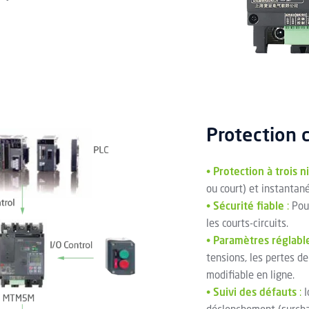
Protection 
•
Protection à trois n
ou court) et instantan
•
Sécurité fiable
:
Pouv
les courts-circuits.
•
Paramètres réglable
tensions, les pertes d
modifiable en ligne.
•
Suivi des défauts
:
I