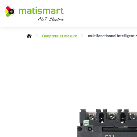
M
A
T
I
Compteur et mesure
multifonctionnel intellige
S
M
A
R
T