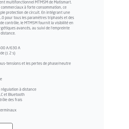
igent multifonctionnel MTM5M de Matismart.
et commerciaux à forte consommation, ce
ple protection de circuit. En intégrant une
.0 pour tous les paramètres triphasés et des
de contrôle, le MTM5M fournit la visibilité en
rgétiques avancés, au suivi de l'empreinte
 distance.
/400 A/630 A
e (≤ 2 s)
ous-tensions et les pertes de phase/neutre
ie
0
t régulation à distance
C et Bluetooth
rôle des frais
 terminaux